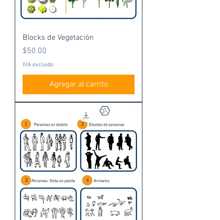
Blocks de Vegetación
Precio
$50.00
IVA excluido
Agregar al carrito