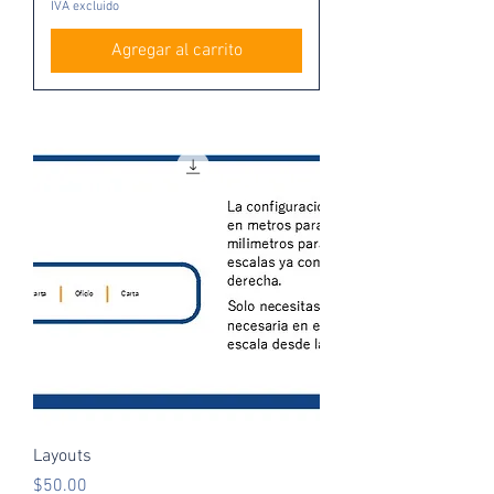
IVA excluido
Agregar al carrito
Layouts
Precio
$50.00