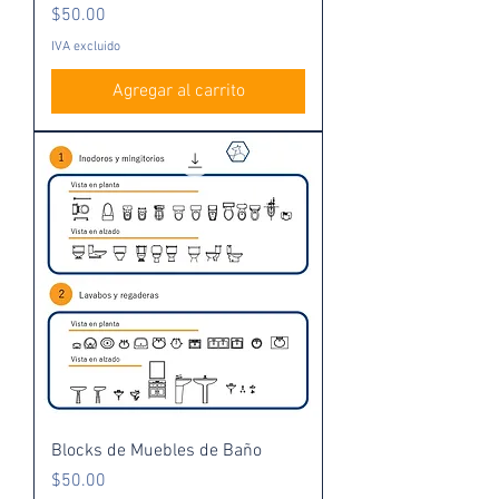
Precio
$50.00
IVA excluido
Agregar al carrito
Blocks de Muebles de Baño
Precio
$50.00