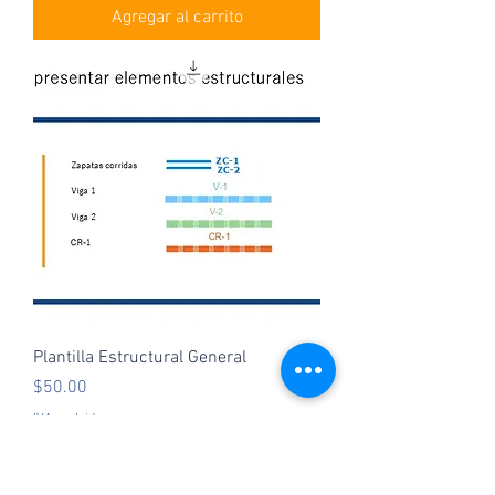
Agregar al carrito
Plantilla Estructural General
Precio
$50.00
IVA excluido
Agregar al carrito