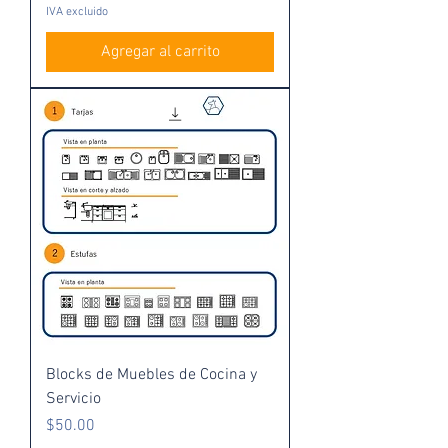
IVA excluido
Agregar al carrito
Blocks de Muebles de Cocina y
Servicio
Precio
$50.00