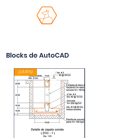
Academia Azul
Blocks de AutoCAD
¡GRATIS!
¡GRATIS!