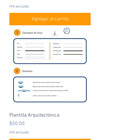
IVA excluido
Agregar al carrito
Plantilla Arquitectónica
Precio
$50.00
IVA excluido