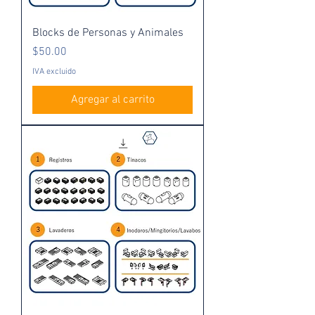
Blocks de Personas y Animales
Precio
$50.00
IVA excluido
Agregar al carrito