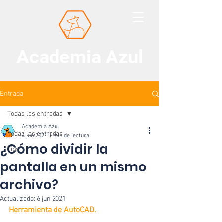
Academia Azul
Entrada
Todas las entradas
Academia Azul
Todas las entradas
4 jun 2021
1 min de lectura
¿Cómo dividir la
Tips
pantalla en un mismo
archivo?
Actualizado:
6 jun 2021
Herramienta de AutoCAD.